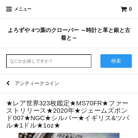
0
メニュー
よろずや 4つ葉のクローバー ～時計と革と銀と古
着と～
検索
アンティークコイン
★レア世界323枚鑑定★MS70FR★ファー
ストリリース★2020年★ジェームズボン
ド007★NGC★シルバー★イギリス&ツバ
ル★1ドル★1oz★