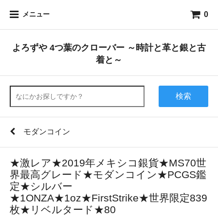
0
メニュー
よろずや 4つ葉のクローバー ～時計と革と銀と古
着と～
検索
モダンコイン
★激レア★2019年メキシコ銀貨★MS70世
界最高グレード★モダンコイン★PCGS鑑
定★シルバー
★1ONZA★1oz★FirstStrike★世界限定839
枚★リベルタード★80