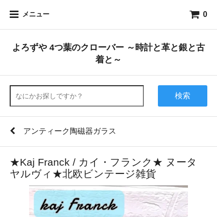
0
メニュー
よろずや 4つ葉のクローバー ～時計と革と銀と古
着と～
検索
アンティーク陶磁器ガラス
★Kaj Franck / カイ・フランク★ ヌータ
ヤルヴィ★北欧ビンテージ雑貨