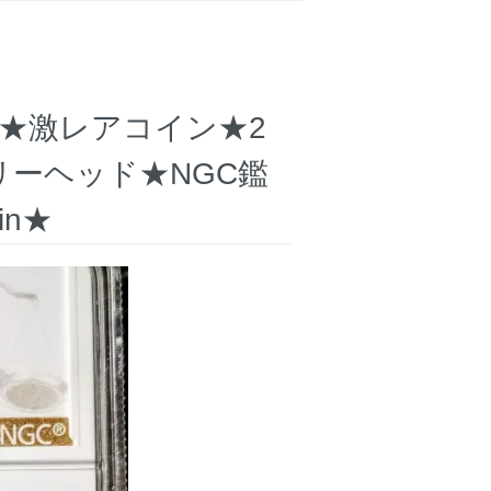
ス★激レアコイン★2
ビリーヘッド★NGC鑑
in★