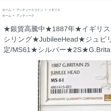
ホーム
>
アンティークコイン
>
イギリス
ホーム
>
アンティーク
★銀貨高騰中★1887年★イギリ
シリング★JubileeHead★ジュ
定/MS61★シルバー★2S★G.Brita