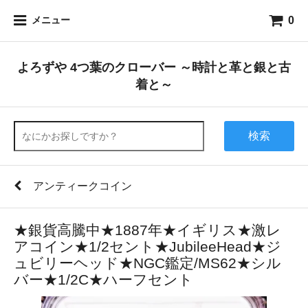
0
メニュー
よろずや 4つ葉のクローバー ～時計と革と銀と古
着と～
検索
アンティークコイン
★銀貨高騰中★1887年★イギリス★激レ
アコイン★1/2セント★JubileeHead★ジ
ュビリーヘッド★NGC鑑定/MS62★シル
バー★1/2C★ハーフセント