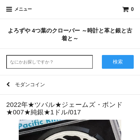
0
メニュー
よろずや 4つ葉のクローバー ～時計と革と銀と古
着と～
検索
モダンコイン
2022年★ツバル★ジェームズ・ボンド
★007★純銀★1ドル/017