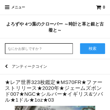
0
メニュー
よろずや 4つ葉のクローバー ～時計と革と銀と古
着と～
検索
アンティークコイン
★レア世界323枚鑑定★MS70FR★ファー
ストリリース★2020年★ジェームズボン
ド007★NGC★シルバー★イギリス&ツバ
ル★1ドル★1oz★03