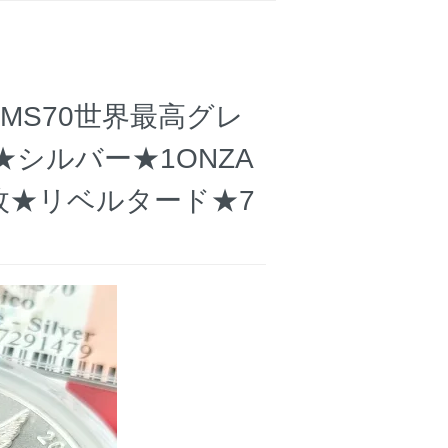
MS70世界最高グレ
シルバー★1ONZA
839枚★リベルタード★7