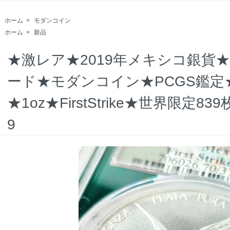
ホーム
>
モダンコイン
ホーム
>
新品
★激レア★2019年メキシコ銀貨★
ード★モダンコイン★PCGS鑑定★
★1oz★FirstStrike★世界限定
9