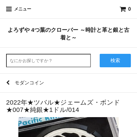
0
メニュー
よろずや 4つ葉のクローバー ～時計と革と銀と古
着と～
検索
モダンコイン
2022年★ツバル★ジェームズ・ボンド
★007★純銀★1ドル/014