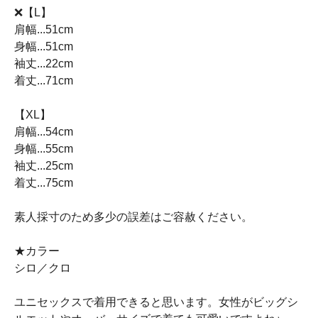
❌【L】
肩幅...51cm
身幅...51cm
袖丈...22cm
着丈...71cm
【XL】
肩幅...54cm
身幅...55cm
袖丈...25cm
着丈...75cm
素人採寸のため多少の誤差はご容赦ください。
★カラー
シロ／クロ
ユニセックスで着用できると思います。女性がビッグシ