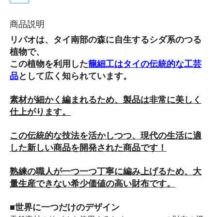
商品説明
リパオは、タイ南部の森に自生するシダ系のつる
植物で、
この植物を利用した
籠細工はタイの伝統的な工芸
品
として広く知られています。
素材が細かく編まれるため、製品は非常に美しく
仕上がります。
この伝統的な技法を活かしつつ、現代の生活に適
した新しい商品を開発された商品です！
熟練の職人が一つ一つ丁寧に編み上げるため、大
量生産できない希少価値の高い財布です。
■世界に一つだけのデザイン