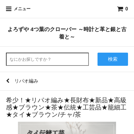
0
メニュー
よろずや 4つ葉のクローバー ～時計と革と銀と古
着と～
検索
リパオ編み
希少！★リパオ編み★長財布★新品★高級
感★ブラウン★茶★伝統★工芸品★籠細工
★タイ★ブラウン/チャ/茶