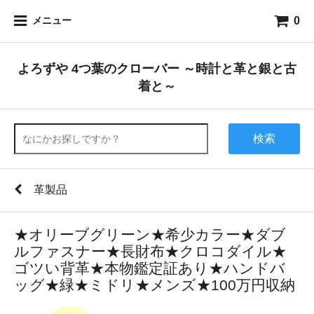
0
メニュー
よろずや 4つ葉のクローバー ～時計と革と銀と古
着と～
検索
革製品
★オリーブグリーン★希少カラー★ダブ
ルファスナー★長財布★クロコダイル★
ゴツい背革★本物鑑定証あり★ハンドバ
ッグ★緑★ミドリ★メンズ★100万円収納