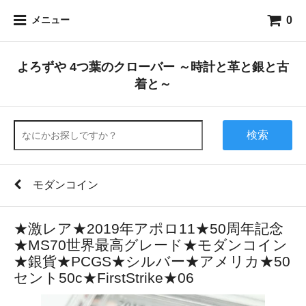
0
メニュー
よろずや 4つ葉のクローバー ～時計と革と銀と古
着と～
検索
モダンコイン
★激レア★2019年アポロ11★50周年記念
★MS70世界最高グレード★モダンコイン
★銀貨★PCGS★シルバー★アメリカ★50
セント50c★FirstStrike★06