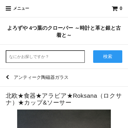
0
メニュー
よろずや 4つ葉のクローバー ～時計と革と銀と古
着と～
検索
アンティーク陶磁器ガラス
北欧★食器★アラビア★Roksana（ロクサ
ナ）★カップ&ソーサー