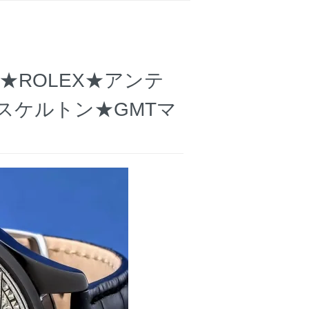
ROLEX★アンテ
スケルトン★GMTマ