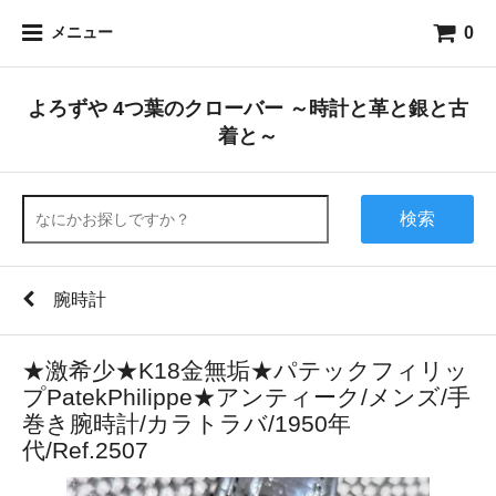
0
メニュー
よろずや 4つ葉のクローバー ～時計と革と銀と古
着と～
検索
腕時計
★激希少★K18金無垢★パテックフィリッ
プPatekPhilippe★アンティーク/メンズ/手
巻き腕時計/カラトラバ/1950年
代/Ref.2507