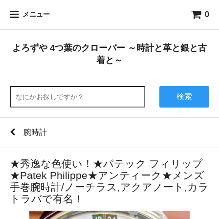
0
メニュー
よろずや 4つ葉のクローバー ～時計と革と銀と古
着と～
検索
腕時計
★秀逸な色使い！★パテック フィリップ
★Patek Philippe★アンティーク★メンズ
手巻腕時計/ノーチラス,アクアノート,カラ
トラバで有名！