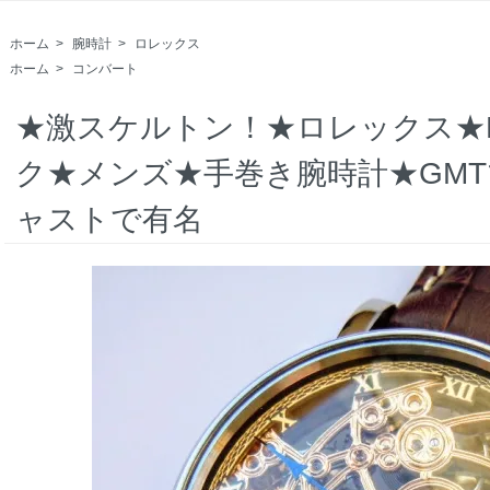
ホーム
>
腕時計
>
ロレックス
ホーム
>
コンバート
★激スケルトン！★ロレックス★R
ク★メンズ★手巻き腕時計★GMT
ャストで有名