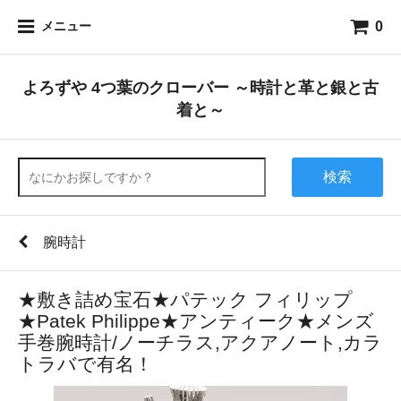
0
メニュー
よろずや 4つ葉のクローバー ～時計と革と銀と古
着と～
検索
腕時計
★敷き詰め宝石★パテック フィリップ
★Patek Philippe★アンティーク★メンズ
手巻腕時計/ノーチラス,アクアノート,カラ
トラバで有名！