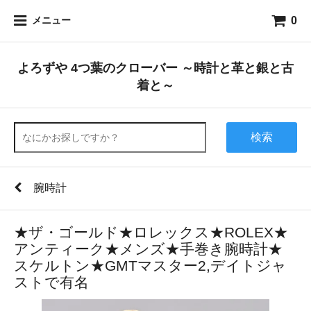
0
メニュー
よろずや 4つ葉のクローバー ～時計と革と銀と古
着と～
検索
腕時計
★ザ・ゴールド★ロレックス★ROLEX★
アンティーク★メンズ★手巻き腕時計★
スケルトン★GMTマスター2,デイトジャ
ストで有名