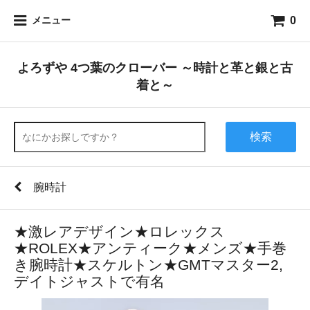
0
メニュー
よろずや 4つ葉のクローバー ～時計と革と銀と古
着と～
検索
腕時計
★激レアデザイン★ロレックス
★ROLEX★アンティーク★メンズ★手巻
き腕時計★スケルトン★GMTマスター2,
デイトジャストで有名