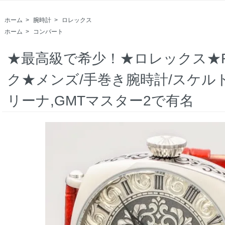
ホーム
>
腕時計
>
ロレックス
ホーム
>
コンバート
★最高級で希少！★ロレックス★R
ク★メンズ/手巻き腕時計/スケル
リーナ,GMTマスター2で有名