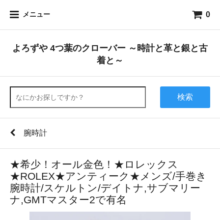
0
メニュー
よろずや 4つ葉のクローバー ～時計と革と銀と古
着と～
検索
腕時計
★希少！オール金色！★ロレックス
★ROLEX★アンティーク★メンズ/手巻き
腕時計/スケルトン/デイトナ,サブマリー
ナ,GMTマスター2で有名