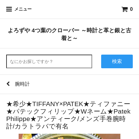
0
メニュー
よろずや 4つ葉のクローバー ～時計と革と銀と古
着と～
検索
腕時計
★希少★TIFFANY×PATEK★ティファニー
★パテックフィリップ★Wネーム★Patek
Philippe★アンティーク/メンズ手巻腕時
計/カラトラバで有名