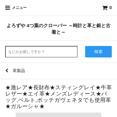
0
メニュー
よろずや 4つ葉のクローバー ～時計と革と銀と古
着と～
検索
革製品
★激レア★長財布★スティングレイ★牛革
レザー★エイ革★メンズレディース★バ
ッグ,ベルト,ボッテガヴェネタでも使用革
★ガルーシャ★