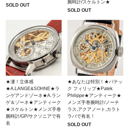
腕時計/スケルトン★
SOLD OUT
SOLD OUT
★凄！立体感
★あなたは特別！★パテッ
★A.LANGE&SOHNE★ラ
ク フィリップ★Patek
ンゲアンドゾーネ★A.ラン
Philippe★アンティーク★
ゲ＆ゾーネ★アンティーク
メンズ手巻腕時計/ノーチ
★スケルトン★メンズ手巻
ラス,アクアノート,カラト
腕時計/GP/サクソニアで有
ラバで有名！
名
SOLD OUT