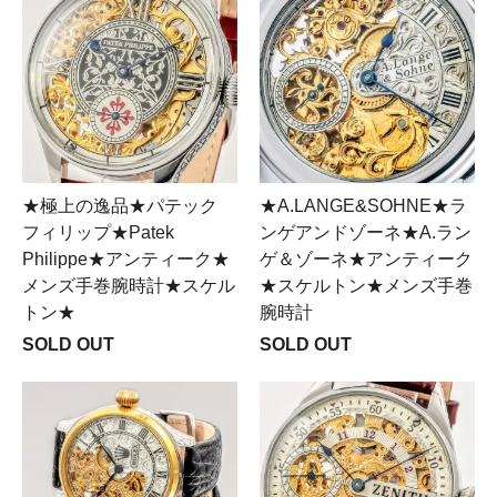
★極上の逸品★パテック
★A.LANGE&SOHNE★ラ
フィリップ★Patek
ンゲアンドゾーネ★A.ラン
Philippe★アンティーク★
ゲ＆ゾーネ★アンティーク
メンズ手巻腕時計★スケル
★スケルトン★メンズ手巻
トン★
腕時計
SOLD OUT
SOLD OUT