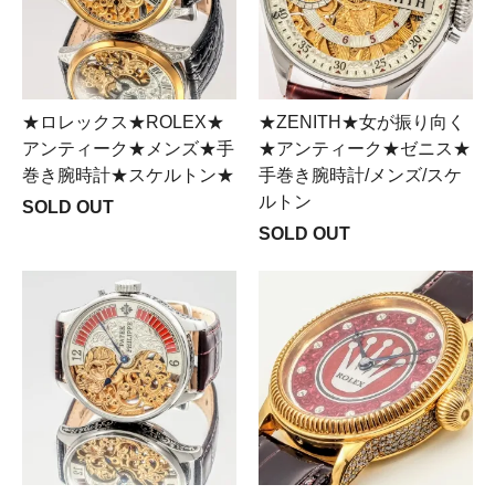
★ロレックス★ROLEX★
★ZENITH★女が振り向く
アンティーク★メンズ★手
★アンティーク★ゼニス★
巻き腕時計★スケルトン★
手巻き腕時計/メンズ/スケ
ルトン
SOLD OUT
SOLD OUT