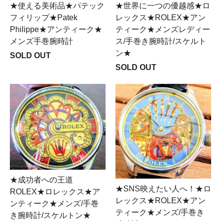
★使える美術品★パテック
★世界に一つの優越感★ロ
フィリップ★Patek
レックス★ROLEX★アン
Philippe★アンティーク★
ティーク★メンズレディー
メンズ手巻腕時計
ス/手巻き腕時計/スケルト
ン★
SOLD OUT
SOLD OUT
★成功者への王道
★SNS映えたい人へ！★ロ
ROLEX★ロレックス★ア
レックス★ROLEX★アン
ンティーク★メンズ/手巻
ティーク★メンズ/手巻き
き腕時計/スケルトン★