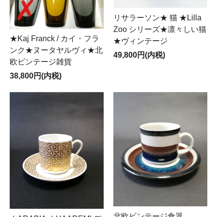
リサラーソン★ 猫 ★Lilla
Zoo シリーズ★凛々しい猫
★Kaj Franck / カイ・フラ
★ヴィンテージ
ンク★ヌータヤルヴィ★北
49,800円(内税)
欧ビンテージ雑貨
38,800円(内税)
北欧ビンテージ食器