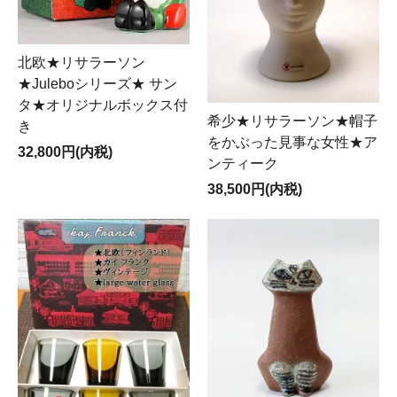
北欧★リサラーソン
★Juleboシリーズ★ サン
タ★オリジナルボックス付
希少★リサラーソン★帽子
き
をかぶった見事な女性★ア
32,800円(内税)
ンティーク
38,500円(内税)