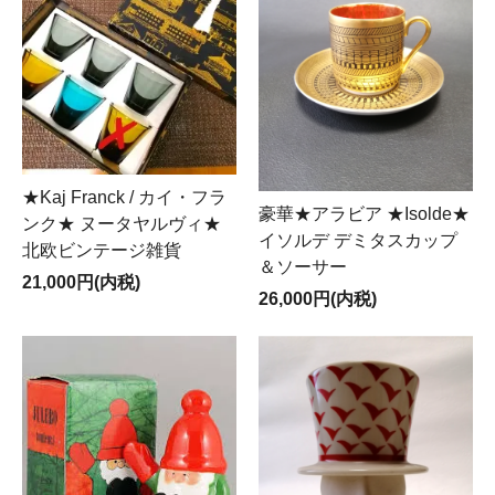
★Kaj Franck / カイ・フラ
豪華★アラビア ★Isolde★
ンク★ ヌータヤルヴィ★
イソルデ デミタスカップ
北欧ビンテージ雑貨
＆ソーサー
21,000円(内税)
26,000円(内税)