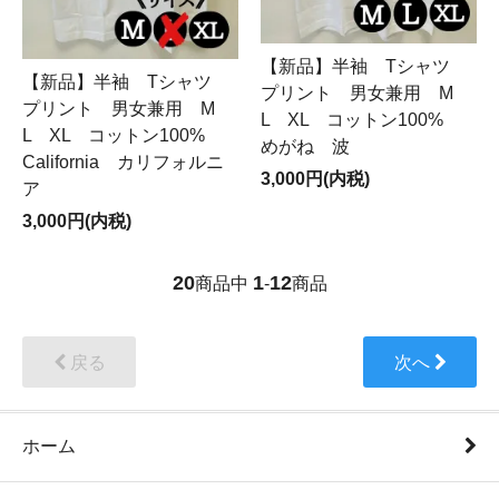
【新品】半袖 Tシャツ
【新品】半袖 Tシャツ
プリント 男女兼用 M
プリント 男女兼用 M
L XL コットン100%
L XL コットン100%
めがね 波
California カリフォルニ
3,000円(内税)
ア
3,000円(内税)
20
1
12
商品中
-
商品
戻る
次へ
ホーム