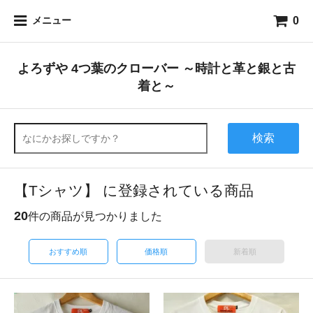
0
メニュー
よろずや 4つ葉のクローバー ～時計と革と銀と古
着と～
検索
【Tシャツ】 に登録されている商品
20
件の商品が見つかりました
おすすめ順
価格順
新着順