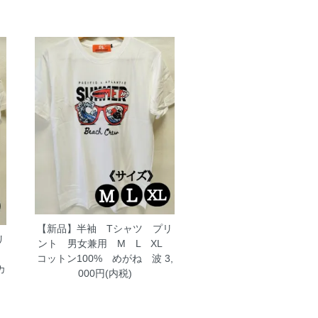
【新品】半袖 Tシャツ プリ
リ
ント 男女兼用 M L XL
L
コットン100% めがね 波
3,
カ
000円(内税)