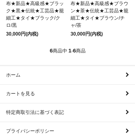
布★新品★高級感★ブラッ
布★新品★高級感★ブラウ
ク★黒★伝統★工芸品★籠
ン★茶★伝統★工芸品★籠
細工★タイ★ブラック/ク
細工★タイ★ブラウン/チ
ロ/黒
ャ/茶
30,000円(内税)
30,000円(内税)
6
1
6
商品中
-
商品
ホーム
カートを見る
特定商取引法に基づく表記
プライバシーポリシー