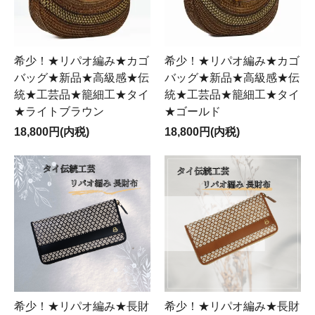
希少！★リパオ編み★カゴ
希少！★リパオ編み★カゴ
バッグ★新品★高級感★伝
バッグ★新品★高級感★伝
統★工芸品★籠細工★タイ
統★工芸品★籠細工★タイ
★ライトブラウン
★ゴールド
18,800円(内税)
18,800円(内税)
希少！★リパオ編み★長財
希少！★リパオ編み★長財