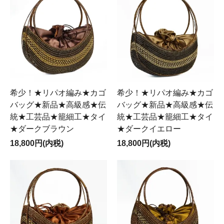
希少！★リパオ編み★カゴ
希少！★リパオ編み★カゴ
バッグ★新品★高級感★伝
バッグ★新品★高級感★伝
統★工芸品★籠細工★タイ
統★工芸品★籠細工★タイ
★ダークブラウン
★ダークイエロー
18,800円(内税)
18,800円(内税)