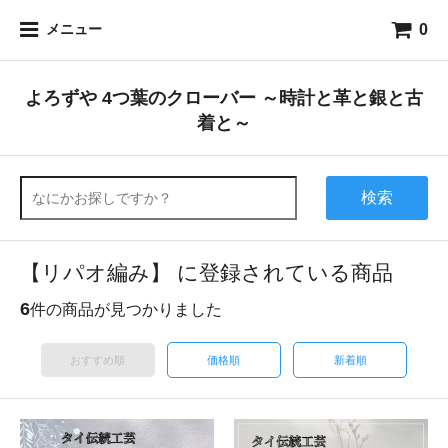
0
メニュー
よろずや 4つ葉のクローバー ～時計と革と銀と古
着と～
検索
【リパオ編み】 に登録されている商品
6
件の商品が見つかりました
おすすめ順
価格順
新着順