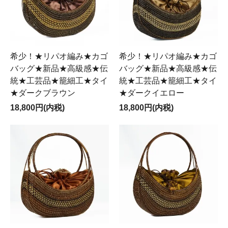
希少！★リパオ編み★カゴ
希少！★リパオ編み★カゴ
バッグ★新品★高級感★伝
バッグ★新品★高級感★伝
統★工芸品★籠細工★タイ
統★工芸品★籠細工★タイ
★ダークブラウン
★ダークイエロー
18,800円(内税)
18,800円(内税)