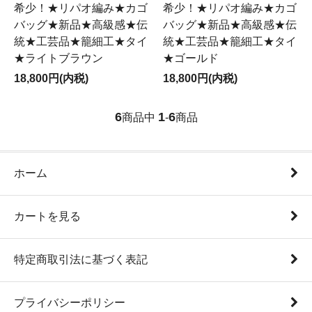
希少！★リパオ編み★カゴ
希少！★リパオ編み★カゴ
バッグ★新品★高級感★伝
バッグ★新品★高級感★伝
統★工芸品★籠細工★タイ
統★工芸品★籠細工★タイ
★ライトブラウン
★ゴールド
18,800円(内税)
18,800円(内税)
6
1
6
商品中
-
商品
ホーム
カートを見る
特定商取引法に基づく表記
プライバシーポリシー