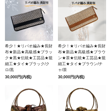
希少！★リパオ編み★長財
希少！★リパオ編み★長財
布★新品★高級感★ブラッ
布★新品★高級感★ブラウ
ク★黒★伝統★工芸品★籠
ン★茶★伝統★工芸品★籠
細工★タイ★ブラック/ク
細工★タイ★ブラウン/チ
ロ/黒
ャ/茶
30,000円(内税)
30,000円(内税)