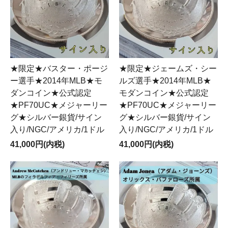
★限定★バスター・ポージ
★限定★ジェームズ・シー
ー選手★2014年MLB★モ
ルズ選手★2014年MLB★
ダンコイン★公式認定
モダンコイン★公式認定
★PF70UC★メジャーリー
★PF70UC★メジャーリー
グ★シルバー銀貨/サイン
グ★シルバー銀貨/サイン
入り/NGC/アメリカ/1ドル
入り/NGC/アメリカ/1ドル
41,000円(内税)
41,000円(内税)