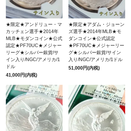
★限定★アンドリュー・マ
★限定★アダム・ジョーン
カッチェン選手★2014年
ズ選手★2014年MLB★モ
MLB★モダンコイン★公式
ダンコイン★公式認定
認定★PF70UC★メジャー
★PF70UC★メジャーリー
リーグ★シルバー銀貨/サ
グ★シルバー銀貨/サイン
イン入り/NGC/アメリカ/1
入り/NGC/アメリカ/1ドル
ドル
51,000円(内税)
41,000円(内税)