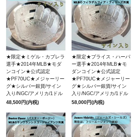
★限定★ミゲル・カブレラ
★限定★ブライス・ハーパ
選手★2014年MLB★モダ
ー選手★2014年MLB★モ
ンコイン★公式認定
ダンコイン★公式認定
★PF70UC★メジャーリー
★PF70UC★メジャーリー
グ★シルバー銀貨/サイン
グ★シルバー銀貨/サイン
入り/NGC/アメリカ/1ドル
入り/NGC/アメリカ/1ドル
48,500円(内税)
58,000円(内税)