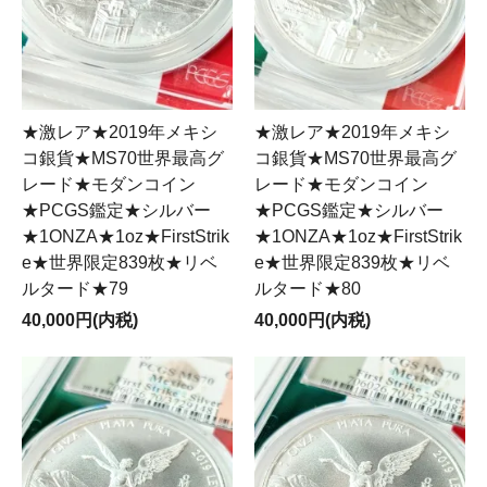
★激レア★2019年メキシ
★激レア★2019年メキシ
コ銀貨★MS70世界最高グ
コ銀貨★MS70世界最高グ
レード★モダンコイン
レード★モダンコイン
★PCGS鑑定★シルバー
★PCGS鑑定★シルバー
★1ONZA★1oz★FirstStrik
★1ONZA★1oz★FirstStrik
e★世界限定839枚★リベ
e★世界限定839枚★リベ
ルタード★79
ルタード★80
40,000円(内税)
40,000円(内税)