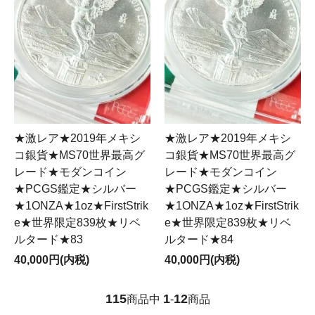
★激レア★2019年メキシ
★激レア★2019年メキシ
コ銀貨★MS70世界最高グ
コ銀貨★MS70世界最高グ
レード★モダンコイン
レード★モダンコイン
★PCGS鑑定★シルバー
★PCGS鑑定★シルバー
★1ONZA★1oz★FirstStrik
★1ONZA★1oz★FirstStrik
e★世界限定839枚★リベ
e★世界限定839枚★リベ
ルタード★83
ルタード★84
40,000円(内税)
40,000円(内税)
115
1
12
商品中
-
商品