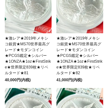
★激レア★2019年メキシ
★激レア★2019年メキシ
コ銀貨★MS70世界最高グ
コ銀貨★MS70世界最高グ
レード★モダンコイン
レード★モダンコイン
★PCGS鑑定★シルバー
★PCGS鑑定★シルバー
★1ONZA★1oz★FirstStrik
★1ONZA★1oz★FirstStrik
e★世界限定839枚★リベ
e★世界限定839枚★リベ
ルタード★81
ルタード★82
40,000円(内税)
41,000円(内税)