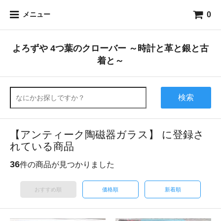
0
メニュー
よろずや 4つ葉のクローバー ～時計と革と銀と古
着と～
検索
【アンティーク陶磁器ガラス】 に登録さ
れている商品
36
件の商品が見つかりました
おすすめ順
価格順
新着順