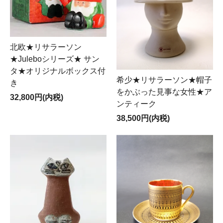
北欧★リサラーソン
★Juleboシリーズ★ サン
タ★オリジナルボックス付
希少★リサラーソン★帽子
き
をかぶった見事な女性★ア
32,800円(内税)
ンティーク
38,500円(内税)