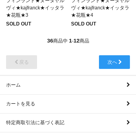
フィンランド★ヌータヤル
フィンランド★ヌータヤル
ヴィ★kajfranck★イッタラ
ヴィ★kajfranck★イッタラ
★花瓶★3
★花瓶★4
SOLD OUT
SOLD OUT
36
1
12
商品中
-
商品
戻る
次へ
ホーム
カートを見る
特定商取引法に基づく表記