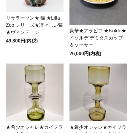
リサラーソン★ 猫 ★Lilla
Zoo シリーズ★凛々しい猫
豪華★アラビア ★Isolde★
★ヴィンテージ
イソルデ デミタスカップ
49,800円(内税)
＆ソーサー
26,000円(内税)
★希少オシャレ★カイフラ
★希少オシャレ★カイフラ