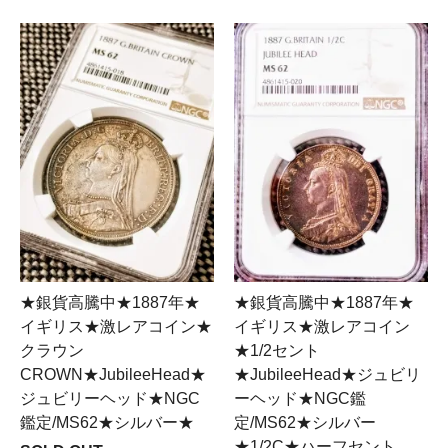
★銀貨高騰中★1887年★
★銀貨高騰中★1887年★
イギリス★激レアコイン★
イギリス★激レアコイン
クラウン
★1/2セント
CROWN★JubileeHead★
★JubileeHead★ジュビリ
ジュビリーヘッド★NGC
ーヘッド★NGC鑑
鑑定/MS62★シルバー★
定/MS62★シルバー
★1/2C★ハーフセント