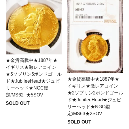
★金貨高騰中★1887年★
イギリス★激レアコイン
★5ソブリン5ポンドゴール
★金貨高騰中★1887年★
ド★JubileeHead★ジュビ
イギリス★激レアコイン
リーヘッド★NGC鑑
★2ソブリン2ポンドゴール
定/MS62+★5SOV
ド★JubileeHead★ジュビ
SOLD OUT
リーヘッド★NGC鑑
定/MS63★2SOV
SOLD OUT