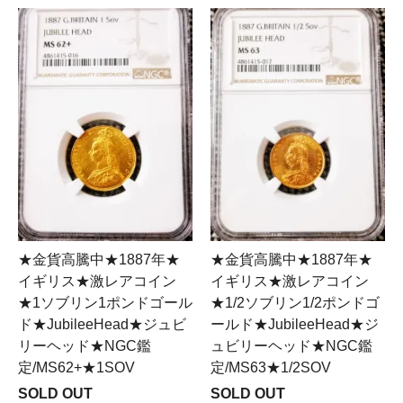
★金貨高騰中★1887年★
★金貨高騰中★1887年★
イギリス★激レアコイン
イギリス★激レアコイン
★1ソブリン1ポンドゴール
★1/2ソブリン1/2ポンドゴ
ド★JubileeHead★ジュビ
ールド★JubileeHead★ジ
リーヘッド★NGC鑑
ュビリーヘッド★NGC鑑
定/MS62+★1SOV
定/MS63★1/2SOV
SOLD OUT
SOLD OUT