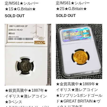
定/MS61★シルバー
定/MS61★シルバー
★2S★G.Britain★
★1S★G.Britain★
SOLD OUT
SOLD OUT
★金貨高騰中★1869年★
イギリス★激レアコイン
★銀貨高騰中★1887年★
★1ソブリン1ポンドゴール
イギリス★激レアコイン
ド★GREAT BRITAIN★ヴ
★3ペンス
ィクトリア女王