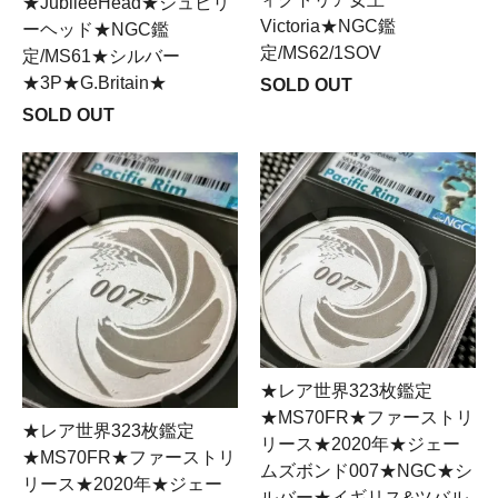
★JubileeHead★ジュビリ
Victoria★NGC鑑
ーヘッド★NGC鑑
定/MS62/1SOV
定/MS61★シルバー
★3P★G.Britain★
SOLD OUT
SOLD OUT
★レア世界323枚鑑定
★MS70FR★ファーストリ
★レア世界323枚鑑定
リース★2020年★ジェー
★MS70FR★ファーストリ
ムズボンド007★NGC★シ
リース★2020年★ジェー
ルバー★イギリス&ツバル