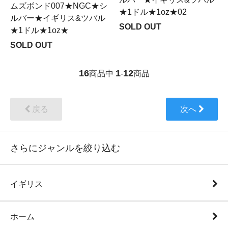
ムズボンド007★NGC★シ
★1ドル★1oz★02
ルバー★イギリス&ツバル
SOLD OUT
★1ドル★1oz★
SOLD OUT
16
1
12
商品中
-
商品
戻る
次へ
さらにジャンルを絞り込む
イギリス
ホーム