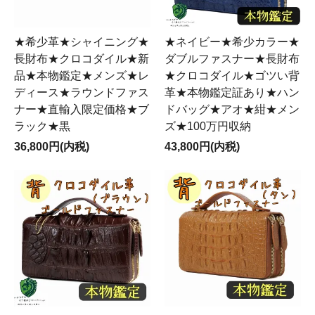
★希少革★シャイニング★
★ネイビー★希少カラー★
長財布★クロコダイル★新
ダブルファスナー★長財布
品★本物鑑定★メンズ★レ
★クロコダイル★ゴツい背
ディース★ラウンドファス
革★本物鑑定証あり★ハン
ナー★直輸入限定価格★ブ
ドバッグ★アオ★紺★メン
ラック★黒
ズ★100万円収納
36,800円(内税)
43,800円(内税)