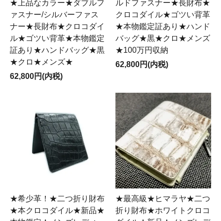
★上品なカラー★ダブルフ
ルドファスナー★長財布★
ァスナー/シルバーファス
クロコダイル★ゴツい背革
ナー★長財布★クロコダイ
★本物鑑定証あり★ハンド
ル★ゴツい背革★本物鑑定
バッグ★黒★クロ★メンズ
証あり★ハンドバッグ★黒
★100万円収納
★クロ★メンズ★
62,800円(内税)
62,800円(内税)
★希少革！★二つ折り財布
★最高級★ヒマラヤ★二つ
★本クロコダイル★新品★
折り財布★ホワイトクロコ