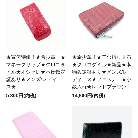
★宣伝特価！★希少革！★
★希少革！★二つ折り財布
マネークリップ★クロコダ
★クロコダイル★新品★本
イル★オシャレ★本物鑑定
物鑑定証あり★メンズ/レ
証あり★メンズ/レディー
ディース★ファスナー★小
ス★
銭入れ★レッドブラウン
5,300円(内税)
14,800円(内税)