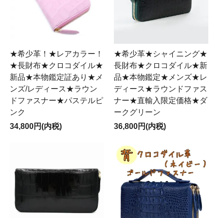
★希少革！★レアカラー！
★希少革★シャイニング★
★長財布★クロコダイル★
長財布★クロコダイル★新
新品★本物鑑定証あり★メ
品★本物鑑定★メンズ★レ
ンズ/レディース★ラウン
ディース★ラウンドファス
ドファスナー★パステルピ
ナー★直輸入限定価格★ダ
ンク
ークグリーン
34,800円(内税)
36,800円(内税)