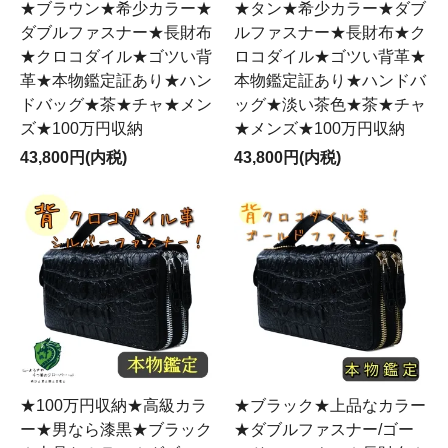
★ブラウン★希少カラー★
★タン★希少カラー★ダブ
ダブルファスナー★長財布
ルファスナー★長財布★ク
★クロコダイル★ゴツい背
ロコダイル★ゴツい背革★
革★本物鑑定証あり★ハン
本物鑑定証あり★ハンドバ
ドバッグ★茶★チャ★メン
ッグ★淡い茶色★茶★チャ
ズ★100万円収納
★メンズ★100万円収納
43,800円(内税)
43,800円(内税)
★100万円収納★高級カラ
★ブラック★上品なカラー
ー★男なら漆黒★ブラック
★ダブルファスナー/ゴー