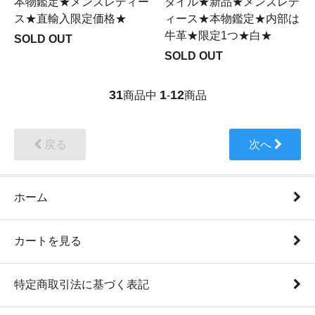
本物鑑定★メンズレディー
ダイル★新品★メンズレデ
ス★直輸入限定価格★
ィース★本物鑑定★内部は
牛革★限定1つ★白★
SOLD OUT
SOLD OUT
31
1
12
商品中
-
商品
戻る
次へ
ホーム
カートを見る
特定商取引法に基づく表記