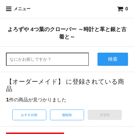
0
メニュー
よろずや 4つ葉のクローバー ～時計と革と銀と古
着と～
検索
【オーダーメイド】 に登録されている商
品
1
件の商品が見つかりました
おすすめ順
価格順
新着順