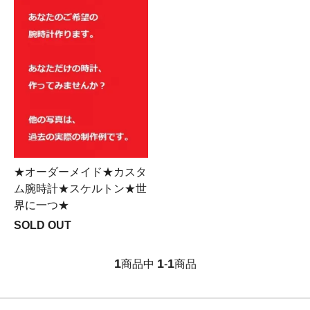
★オーダーメイド★カスタ
ム腕時計★スケルトン★世
界に一つ★
SOLD OUT
1
1
1
商品中
-
商品